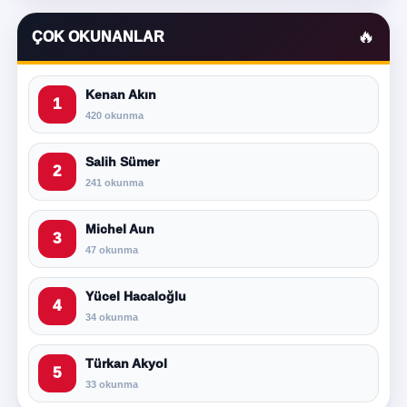
🔥
ÇOK OKUNANLAR
Kenan Akın
1
420 okunma
Salih Sümer
2
241 okunma
Michel Aun
3
47 okunma
Yücel Hacaloğlu
4
34 okunma
Türkan Akyol
5
33 okunma