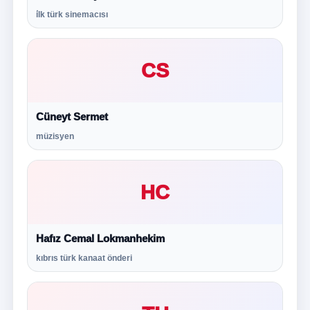
i̇lk türk sinemacısı
CS
Cüneyt Sermet
müzisyen
HC
Hafız Cemal Lokmanhekim
kıbrıs türk kanaat önderi