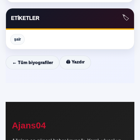
🏷️
ETIKETLER
şair
🖨️ Yazdır
← Tüm biyografiler
Ajans04