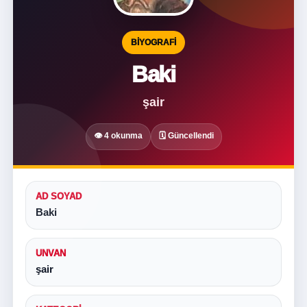
BIYOGRAFI
Baki
şair
👁 4 okunma
🗓 Güncellendi
AD SOYAD
Baki
UNVAN
şair