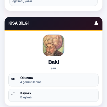
eğitimci, yazar
👤
KISA BILGI
Baki
şair
Okunma
👁
4 görüntülenme
🔗
Kaynak
Bağlantı