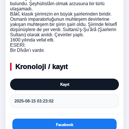
bulundu. Şeyhülislâm olmak arzusuna bir türlü
ulaşamadı.
Bâkî, klasik şiirimizin en büyük şairlerinden biridir.
Osmanlı imparatorluğunun muhteşem devirlerine
yakışan muhteşem bir şiirin şairi oldu. Şiirinde felsefî
düşünüşlere de yer verdi. Sultanü'ş-Şu'ârâ (Şairlerin
Sultanı) olarak anıldı. Çeviriler yaptı.
1600 yılında vefat etti.
ESERİ:
Bir Dîvân'ı vardır.
Kronoloji / kayıt
Kayıt
2025-08-15 03:23:02
Facebook