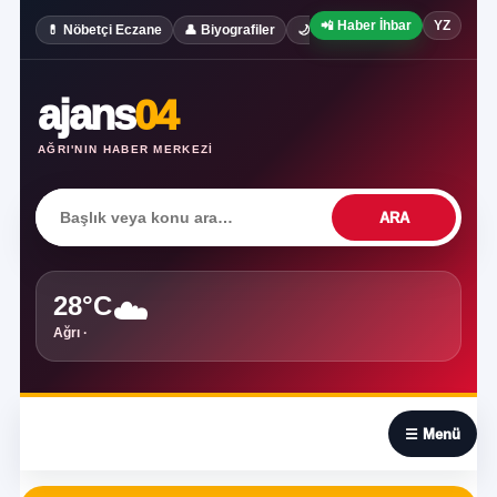
📲 Haber İhbar
YZ
✍️ Köşe Yaz
💊 Nöbetçi Eczane
👤 Biyografiler
🌙 Rüya Tabirleri
ajans
04
AĞRI'NIN HABER MERKEZI
ARA
28°C
☁️
Ağrı ·
☰
☰ Menü