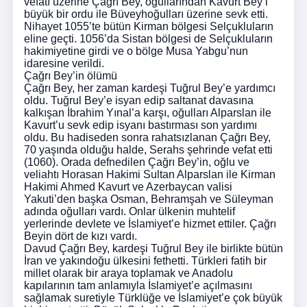
vefatı üzerine Çağrı Bey, oğullarından Kavurt Bey’i
büyük bir ordu ile Büveyhoğulları üzerine sevk etti.
Nihayet 1055’te bütün Kirman bölgesi Selçukluların
eline geçti. 1056’da Sistan bölgesi de Selçukluların
hakimiyetine girdi ve o bölge Musa Yabgu’nun
idaresine verildi.
Çağrı Bey’in ölümü
Çağrı Bey, her zaman kardeşi Tuğrul Bey’e yardımcı
oldu. Tuğrul Bey’e isyan edip saltanat davasına
kalkışan İbrahim Yınal’a karşı, oğulları Alparslan ile
Kavurt’u sevk edip isyanı bastırması son yardımı
oldu. Bu hadiseden sonra rahatsızlanan Çağrı Bey,
70 yaşında olduğu halde, Serahs şehrinde vefat etti
(1060). Orada defnedilen Çağrı Bey’in, oğlu ve
veliahtı Horasan Hakimi Sultan Alparslan ile Kirman
Hakimi Ahmed Kavurt ve Azerbaycan valisi
Yakuti’den başka Osman, Behramşah ve Süleyman
adında oğulları vardı. Onlar ülkenin muhtelif
yerlerinde devlete ve İslamiyet’e hizmet ettiler. Çağrı
Beyin dört de kızı vardı.
Davud Çağrı Bey, kardeşi Tuğrul Bey ile birlikte bütün
İran ve yakındoğu ülkesini fethetti. Türkleri fatih bir
millet olarak bir araya toplamak ve Anadolu
kapılarının tam anlamıyla İslamiyet’e açılmasını
sağlamak suretiyle Türklüğe ve İslamiyet’e çok büyük