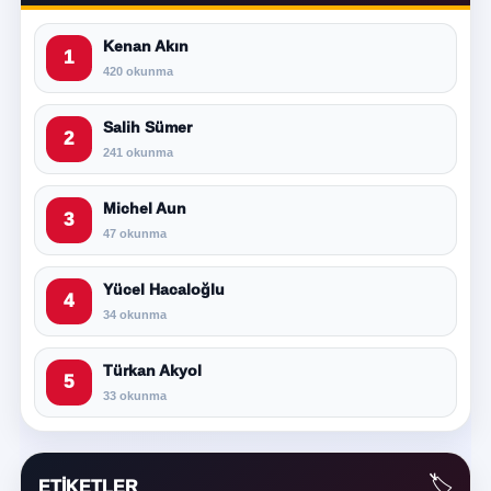
Kenan Akın
1
420 okunma
Salih Sümer
2
241 okunma
Michel Aun
3
47 okunma
Yücel Hacaloğlu
4
34 okunma
Türkan Akyol
5
33 okunma
🏷️
ETIKETLER