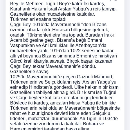
Bey ile Mehmed Tuğrul Bey’e kaldı. İki kardeş,
Karahanlı Hakanı İsrail Arslan Yabgu’yu reis tanıyıp,
Gaznelilerle olan mücadelesine katıldılar.
Türkmenleri etrafına topladı
Çağrı Bey, 1016’da Maveraünnehir’den Bizans
üzerine cihada çıktı. Horasan bölgesine gelerek,
oradaki Türkmenleri etrafına topladı. Buradan Irak-ı
Acem bölgesine geçti. Bizans’a bağlı Ermeni
Vaspurakan ve Ani krallıkları ile Azerbaycan’da
muharebeler yaptı. 1016’dan 1022 senesine kadar
altı yıl boyunca Bizans sınırında Ermeni ve hıristiyan
Gürcü krallıklarıyla savaştı. Birçok başarı kazanan
Çağrı Bey, tekrar Maveraünnehir’e döndü.
Gaznelilerle savaş
1025’te Maveraünnehir’e geçen Gazneli Mahmud,
Türkmenlerin ve Selçukluların reisi Arslan Yabgu’yu
esir edip Hindistan’a gönderdi. Ülke halkının bir kısmı
Gaznelilerin tabiiyeti altına girdi. Bir kısmı ise Tuğrul
ve Çağrı beylere katılarak ordularını güçlendirdiler.
Böylece iki kardeş, amcaları Musa Yabgu ile birlikte
Türkmenlerin reisi oldular. Maveraünnehir bölgesinde
rahat ve huzur içinde devleti idare eden Selçuklu
liderleri, muhafızları durumundaki Ali Tigin’in 1034’te
vefatı üzerine zor durumda kaldılar. Buhara ve
Harezm emirleri tarafından baskı altına