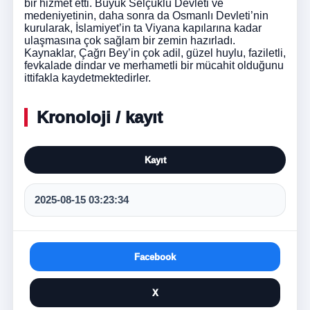
bir hizmet etti. Büyük Selçuklu Devleti ve
medeniyetinin, daha sonra da Osmanlı Devleti’nin
kurularak, İslamiyet’in ta Viyana kapılarına kadar
ulaşmasına çok sağlam bir zemin hazırladı.
Kaynaklar, Çağrı Bey’in çok adil, güzel huylu, faziletli,
fevkalade dindar ve merhametli bir mücahit olduğunu
ittifakla kaydetmektedirler.
Kronoloji / kayıt
Kayıt
2025-08-15 03:23:34
Facebook
X