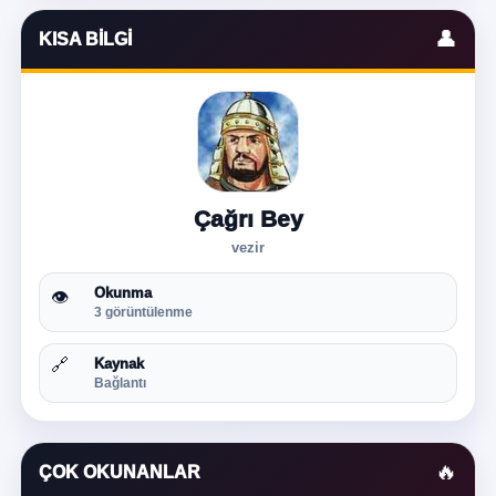
👤
KISA BILGI
Çağrı Bey
vezir
Okunma
👁
3 görüntülenme
🔗
Kaynak
Bağlantı
🔥
ÇOK OKUNANLAR