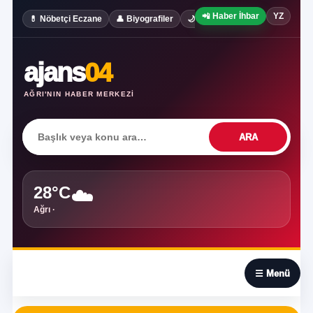
📲 Haber İhbar
YZ
✍️ Köşe Yaz
💊 Nöbetçi Eczane
👤 Biyografiler
🌙 Rüya Tabirleri
ajans
04
AĞRI'NIN HABER MERKEZI
ARA
28°C
☁️
Ağrı ·
☰
☰ Menü