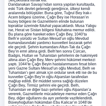
Selçuklulara iltihak etti.
Dandanakan Savaşı’ndan sonra yapılan kurultayda,
eski Türk devlet geleneği gereğince, ülkeyi kendi
aralarında bölüştüler. Buna göre, Tuğrul Bey Irak-ı
Acem bölgesi üzerine, Çağrı Bey ise Horasan’ın
kuzey bölgesi ile Gaznelilerin elinde bulunan
topraklar üzerinde fütuhat yapacaklardı. Musa Yabgu
ise, Herat ve Sistan bölgesi fütuhatına memur edildi.
Bu plana göre hareket eden Çağrı Bey, 1040’ta
Belh’e yürüdü ve Sultan Mesud’un oğlu Mevdud
kumandasındaki yardımcı kuvvetleri bozarak şehri
ele geçirdi. Şehrin kumandanı Altun-Tak da Çağrı
Bey’in emri altına girdi. Belh’ten sonra Cürcan,
Badgis, Hutlan ve Tuharistan şehirlerini de hakimiyeti
altına alan Çağrı Bey, Merv şehrini hükümet merkezi
yaptı. 1044’te Çağrı Beyin hastalanmasını fırsat bilen
yeni Gazne Sultanı Mesud’un oğlu Mevdud, Belh ve
Tuharistan’ı geri almak için ordular sevk etti ise de bu
kuvvetler Çağrı Bey’in oğlu Alparslan tarafından
mağlup edildi. Bir müddet sonra sağlığı düzelen
Çağrı Bey, Tirmüz şehrini ele geçirdi. Belh,
Tuharistan ve diğer bazı şehirleri oğlu Alparslan’a
vererek, Gaznelilerle mücadeleye memur eden Çağrı
Bey, diğer oğullarını da ayrı yerlerde vazifelendirdi.
Büveyhoğulları hükümdarı Ebu Kalicar’ın 1048’de