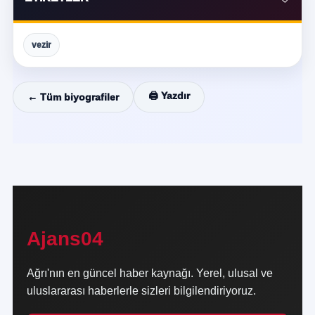
vezir
🖨️ Yazdır
← Tüm biyografiler
Ajans04
Ağrı'nın en güncel haber kaynağı. Yerel, ulusal ve
uluslararası haberlerle sizleri bilgilendiriyoruz.