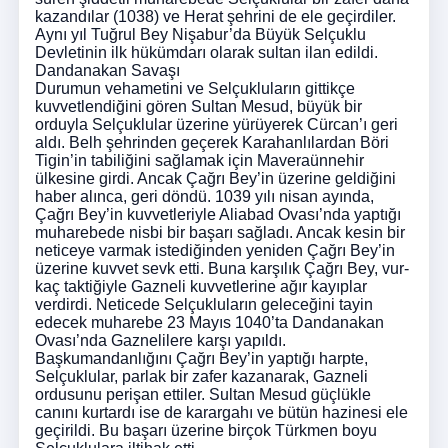
kazandılar (1038) ve Herat şehrini de ele geçirdiler.
Aynı yıl Tuğrul Bey Nişabur’da Büyük Selçuklu
Devletinin ilk hükümdarı olarak sultan ilan edildi.
Dandanakan Savaşı
Durumun vehametini ve Selçukluların gittikçe
kuvvetlendiğini gören Sultan Mesud, büyük bir
orduyla Selçuklular üzerine yürüyerek Cürcan’ı geri
aldı. Belh şehrinden geçerek Karahanlılardan Böri
Tigin’in tabiliğini sağlamak için Maveraünnehir
ülkesine girdi. Ancak Çağrı Bey’in üzerine geldiğini
haber alınca, geri döndü. 1039 yılı nisan ayında,
Çağrı Bey’in kuvvetleriyle Aliabad Ovası’nda yaptığı
muharebede nisbi bir başarı sağladı. Ancak kesin bir
neticeye varmak istediğinden yeniden Çağrı Bey’in
üzerine kuvvet sevk etti. Buna karşılık Çağrı Bey, vur-
kaç taktiğiyle Gazneli kuvvetlerine ağır kayıplar
verdirdi. Neticede Selçukluların geleceğini tayin
edecek muharebe 23 Mayıs 1040’ta Dandanakan
Ovası’nda Gaznelilere karşı yapıldı.
Başkumandanlığını Çağrı Bey’in yaptığı harpte,
Selçuklular, parlak bir zafer kazanarak, Gazneli
ordusunu perişan ettiler. Sultan Mesud güçlükle
canını kurtardı ise de karargahı ve bütün hazinesi ele
geçirildi. Bu başarı üzerine birçok Türkmen boyu