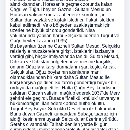
alındıklarından, Horasan’a geçmek zorunda kalan
Çağrı ve Tuğrul beyler, Gazneli Sultanı Mesud’un
Horasan valisine müracaat ederek sürüleri için
Sultan’dan yaylak ve kışlak istediler. Fakat istekleri
kabul edilmedi. Ve o bölgeden uzaklaştırmak için
üzerlerine büyük bir ordu gönderildi. Nisa
yakınlarında yapılan harbi Selçuklu liderleri Tuğrul ve
Çağrı beyler kazandı (1035).
Bu başarıları üzerine Gazneli Sultan Mesud, Selçuklu
reisleriyle müzakerelere girişti. İsteklerini fazlasıyla
verdiği gibi, birçok imtiyazlar da tanıdı. Sultan Mesud,
Dihkan ve Dihistan bölgelerini vermesine karşılık,
onların Oğuzlara karşı durmalarını şart koştu. Ancak
Selçuklular, Oğuz boylarının akınlarına mani
olamadıklarından bir kere daha Sultan Mesud ile
karşı karşıya geldiler. Sultan’ın gönderdiği büyük bir
orduyu da mağlup ettiler. Hatta Çağrı Bey, kendisine
saldıran Cürcan valisini mağlup ederek 1037’de Merv
şehrini ele geçirdi. Burada “Melikü’l-müluk” ünvanıyla
hükümdarlığını ilan ederek adına hutbe okuttu.
Tuğrul Bey Büyük Selçuklu Devletinin ilk hükümdarı
Bunu duyan Gazneli kumandanı Subaşı, taarruz için
aldığı kesin emre uyarak Selçuklular üzerine yürüdü.
Serahs civarındaki Talhab denilen yerde iki gün
süren şiddetli muharebede Selçuklular bir zafer daha