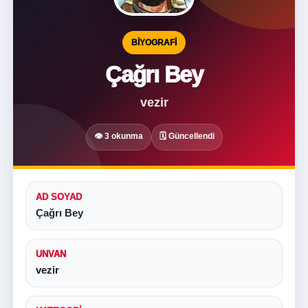
BIYOGRAFI
Çağrı Bey
vezir
👁 3 okunma
🗓 Güncellendi
AD SOYAD
Çağrı Bey
UNVAN
vezir