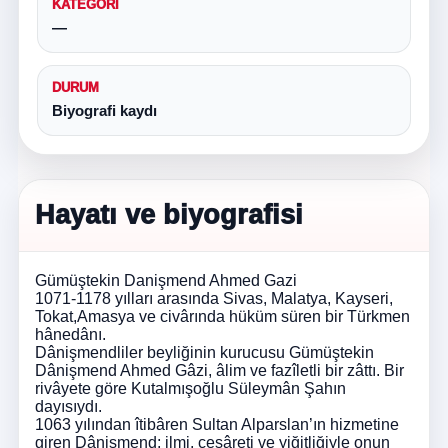
KATEGORI
—
DURUM
Biyografi kaydı
Hayatı ve biyografisi
Gümüştekin Danişmend Ahmed Gazi
1071-1178 yılları arasında Sivas, Malatya, Kayseri,
Tokat,Amasya ve civârında hüküm süren bir Türkmen
hânedânı.
Dânişmendliler beyliğinin kurucusu Gümüştekin
Dânişmend Ahmed Gâzi, âlim ve fazîletli bir zâttı. Bir
rivâyete göre Kutalmışoğlu Süleymân Şahın
dayısıydı.
1063 yılından îtibâren Sultan Alparslan’ın hizmetine
giren Dânişmend; ilmi, cesâreti ve yiğitliğiyle onun