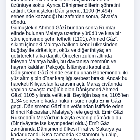
üzüntüye soktu. Ayrıca Dânişmendlilerin şöhretini
arttırdı. Gümüştekin Dânişmend, 1100 (H.494)
senesinde kazandığı bu zaferden sonra, Sivas’a
döndü.
Gümüştekin Ahmed Gâzî bundan sonra Rumlar
elinde bulunan Malatya üzerine yürüdü ve kısa bir
süre içerisinde şehri fethetti (1101). Ahmed Gâzî,
sıkıntı içindeki Malatya halkına kendi ülkesinden
buğday ile zirâat için, öküz ve diğer ihtiyâçları
getirterek halka dağıttı. Önceleri zulüm altında
inleyen Malatya halkı, bu davranışa memnûn ve
hayran kaldılar. Pekçoğu İslâmiyeti kabul etti.
Dânişmend Gâzî elinde esir bulunan Bohemond’u iki
yüz altmış bin dînar karşılığı serbest bıraktı. Ancak bu
hareketi Kılıçarslan’la arasını açtı. Maraş civârında
yapılan savaşta mağlûb olan Dânişmend Ahmed
Gâzî, 1105 yılında vefât etti. Beyliğin başına, 1105’ten
1134 senesine kadar hüküm süren oğlu Emir Gâzi
geçti. Dânişmend Gâzi’nin vefâtından istifâde eden
Birinci Kılıçarslan, Malatya’yı ele geçirdi. Emir Gâzi
Rükneddîn Mes’ûd’un kızıyla evlenip dâmâdı oldu.
(Bir rivâyette ise kayınpederi oldu.) Emîr Gâzi
zamânında Dânişmend ülkesi Fırat ve Sakarya’ya
kadar uzandı. Kısa zamanda Kastamonu’yu alıp,