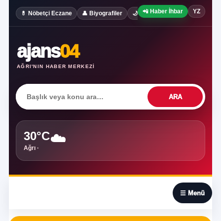
📲 Haber İhbar
YZ
✍️ Köşe Yaz
💊 Nöbetçi Eczane
👤 Biyografiler
🌙 Rüya Tabirleri
ajans
04
AĞRI'NIN HABER MERKEZI
ARA
30°C
☁️
Ağrı ·
☰
☰ Menü