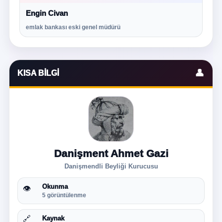
Engin Civan
emlak bankası eski genel müdürü
👤
KISA BILGI
Danişment Ahmet Gazi
Danişmendli Beyliği Kurucusu
Okunma
👁
5 görüntülenme
🔗
Kaynak