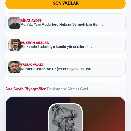
SON YAZILAR
NIHAT AYDIN
Ağrı’da Yeni Müdürlere Hüküm Vermek İçin Hen…
HÜSEYIN ARSLAN
Bir kentin kaderini, o kentin yöneticilerini…
FARUK YAVUZ
Kürtlerin İnancı ve Değerleri siyasetin Üstü…
Ana Sayfa
/
Biyografiler
/
Danişment Ahmet Gazi