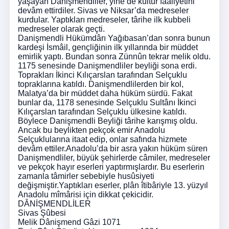
yaşayan Danişmendliler, yine de kültür faaliyetini
devâm ettirdiler. Sivas ve Niksar’da medreseler
kurdular. Yaptıkları medreseler, târihe ilk kubbeli
medreseler olarak geçti.
Danişmendli Hükümdârı Yağıbasan’dan sonra bunun
kardeşi İsmâil, gençliğinin ilk yıllarında bir müddet
emirlik yaptı. Bundan sonra Zünnûn tekrar melik oldu.
1175 senesinde Danişmendliler beyliği sona erdi.
Toprakları İkinci Kılıçarslan tarafından Selçuklu
topraklarına katıldı. Danişmendlilerden bir kol,
Malatya’da bir müddet daha hüküm sürdü. Fakat
bunlar da, 1178 senesinde Selçuklu Sultânı İkinci
Kılıçarslan tarafından Selçuklu ülkesine katıldı.
Böylece Danişmendli Beyliği târihe karışmış oldu.
Ancak bu beylikten pekçok emir Anadolu
Selçuklularına itaat edip, onlar safında hizmete
devâm ettiler.Anadolu’da bir asra yakın hüküm süren
Danişmendliler, büyük şehirlerde câmiler, medreseler
ve pekçok hayır eserleri yaptırmışlardır. Bu eserlerin
zamanla tâmirler sebebiyle husûsiyeti
değişmiştir.Yaptıkları eserler, plân îtibâriyle 13. yüzyıl
Anadolu mîmârisi için dikkat çekicidir.
DÂNİŞMENDLİLER
Sivas Şûbesi
Melik Dânişmend Gâzi 1071