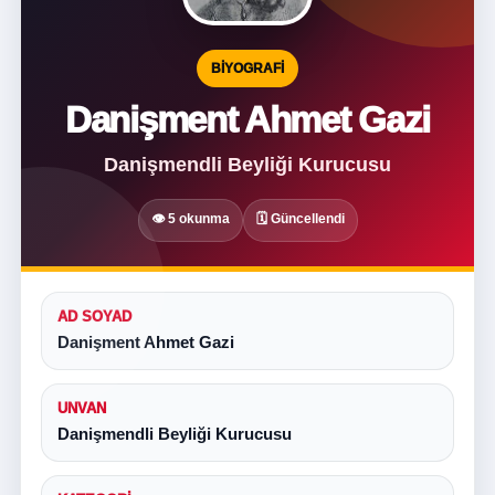
BIYOGRAFI
Danişment Ahmet Gazi
Danişmendli Beyliği Kurucusu
👁 5 okunma
🗓 Güncellendi
AD SOYAD
Danişment Ahmet Gazi
UNVAN
Danişmendli Beyliği Kurucusu