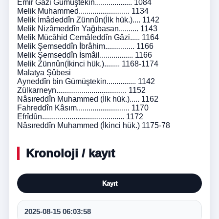
Emir Gâzi Gümüştekin................... 1084
Melik Muhammed.......................... 1134
Melik İmâdeddîn Zünnûn(İlk hük.).... 1142
Melik Nizâmeddîn Yağıbasan.......... 1143
Melik Mücâhid Cemâleddîn Gâzi..... 1164
Melik Şemseddîn İbrâhim............... 1166
Melik Şemseddîn İsmâil................. 1166
Melik Zünnûn(İkinci hük.)........ 1168-1174
Malatya Şûbesi
Ayneddîn bin Gümüştekin............... 1142
Zülkarneyn.................................... 1152
Nâsıreddîn Muhammed (İlk hük.)..... 1162
Fahreddîn Kâsım........................... 1170
Efrîdûn.......................................... 1172
Nâsıreddîn Muhammed (İkinci hük.) 1175-78
Kronoloji / kayıt
Kayıt
2025-08-15 06:03:58