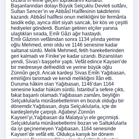
Bizans’ın eline geçen topraklarını kurtardı.
Başarılarından dolayı Büyük Selçuklu Devleti sultânı,
Sultan Sencer’in ve Abbâsî Halîfesinin takdirlerini
kazandı. Abbâsî halîfesi onun melikliğini bir fermânla
tasdik edip, ayrıca dört siyah sancak, bir kös ve çeşitli
hediyeler gönderdi. Bunları getiren elçiler yanına
ulaştıkları sırada, Emîr Gâzi ağır hastaydı.
Emîr Gâzinin vefâtından sonra 1134 yılında yerine
oğlu Mehmed, emir oldu ve 1146 senesine kadar
saltanat sürdü. Melik Mehmed, fetih hareketlerinden
geri kalmadı ve Finike’ye kadar uzandı. Bizanslıları
yendi, Sivas’ı başşehir yaptı. Vefât edince Kayseri’de
bir medreseye defnedildi ve yerine büyük oğlu
Zünnûn geçti. Ancak kardeşi Sivas Emîri Yağıbasan,
emirliğini tanımadı ve kendi melikliğini îlân etti.
Duruma hâkim olan Yağıbasan, 1146’dan 1164
senesine kadar hüküm sürdü. İstanbul’a sefere çıktı,
fakat başarılı olamadı.Yağıbasan zamânı, beyliğin
Selçuklularla münâsebetlerinin en bozuk olduğu bir
dönemdir.Yağıbasan, dışta Selçuklularla, içte de
kardeşleriyle çarpıştı. Ağabeyi Zünnûn
Kayseri’yi,Yağıbasan da Malatya’yı ele geçirmişti.
Selçuklularla münâsebetlerini bozan ve Saltuklularla
da iyi geçinemeyen Yağıbasan, 1164 senesinde
Kayseri’de vefât etti. Oldukça karışık bir dönem