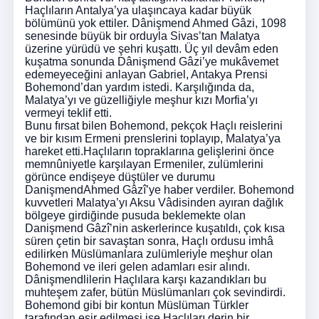
Haçlıların Antalya’ya ulaşıncaya kadar büyük
bölümünü yok ettiler. Dânişmend Ahmed Gâzi, 1098
senesinde büyük bir orduyla Sivas’tan Malatya
üzerine yürüdü ve şehri kuşattı. Üç yıl devâm eden
kuşatma sonunda Dânişmend Gâzi’ye mukâvemet
edemeyeceğini anlayan Gabriel, Antakya Prensi
Bohemond’dan yardım istedi. Karşılığında da,
Malatya’yı ve güzelliğiyle meşhur kızı Morfia’yı
vermeyi teklif etti.
Bunu fırsat bilen Bohemond, pekçok Haçlı reislerini
ve bir kısım Ermeni prenslerini toplayıp, Malatya’ya
hareket etti.Haçlıların topraklarına gelişlerini önce
memnûniyetle karşılayan Ermeniler, zulümlerini
görünce endişeye düştüler ve durumu
DanişmendAhmed Gâzî’ye haber verdiler. Bohemond
kuvvetleri Malatya’yı Aksu Vâdisinden ayıran dağlık
bölgeye girdiğinde pusuda beklemekte olan
Danişmend Gâzî’nin askerlerince kuşatıldı, çok kısa
süren çetin bir savaştan sonra, Haçlı ordusu imhâ
edilirken Müslümanlara zulümleriyle meşhur olan
Bohemond ve ileri gelen adamları esir alındı.
Dânişmendlilerin Haçlılara karşı kazandıkları bu
muhteşem zafer, bütün Müslümanları çok sevindirdi.
Bohemond gibi bir kontun Müslüman Türkler
tarafından esir edilmesi ise Haçlıları derin bir