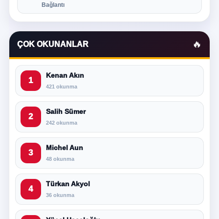
Bağlantı
🔥
ÇOK OKUNANLAR
Kenan Akın
1
421 okunma
Salih Sümer
2
242 okunma
Michel Aun
3
48 okunma
Türkan Akyol
4
36 okunma