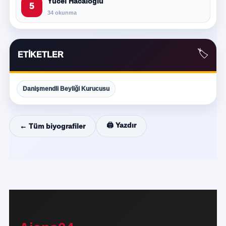
Yücel Hacaloğlu
5
34 okunma
🏷️
ETIKETLER
Danişmendli Beyliği Kurucusu
🖨️ Yazdır
← Tüm biyografiler