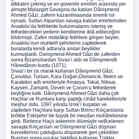
dikkatini çekmiş ve en güvenilir emirleri arasında yer
almıştır.Malazgirt Savaşına da katılan Dânişmend
Ahmed Gâzi, zaferin kazanılmasında önemli rol
oynadı. Sultan Alparslan savaşa katılan emirlerinden
Anadolu’da fetihlerde bulunmalarını istemiş ve
fethedecekleri yerlerin kendilerine ıktâ edileceğini
bildirmişti. Zaferi müteâkip fetihlere girişen beyler,
Anadolu’nun muhtelif şehirlerini zaptederek
buralarda kendi adlarıyla anılan beylikler
kurmuşlardı. Danişmend Ahmed Gâzi de zaferden
sonra Bizanslılardan Sivas’ı aldı ve Dânişmendli
Hânedânını kurdu (1071).
Sivas’ı bir üs olarak kullanan Dânişmend Gâzi;
Çavuldur, Tursan, Kara Doğan,Osmancık, İltekin ve
Karatekin adlı emirleriyle Amasya, Tokat, Niksar,
Kayseri, Zamantı, Develi ve Çorum’u fethederek
beyliğine kattı. Dânişmend Ahmed Gâzi daha çok
Haçlılar ve Rumlara karşı yaptığı cihâd hareketleriyle
meşhur oldu. 1097 yılında İznik’i kuşatan ve
zapteden Haçlılara karşı Sultan Birinci Kılıçarslanla
birlikte Eskişehir’de büyük bir meydan muhârebesine
girdi. Binlerce Haçlı askerinin ölümüyle netîcelenen
savaşta Kılıçarslan ve Dânişmend Gâzi düşman
kuvvetlerinin çokluğunu düşünerek geri çekildiler.
Bundan sonra vur-kaç taktiğini kullanan Türkler,