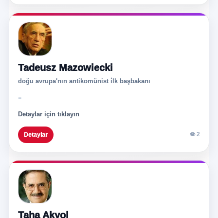
Tadeusz Mazowiecki
doğu avrupa'nın antikomünist i̇lk başbakanı
-
Detaylar için tıklayın
👁 2
Detaylar
Taha Akyol