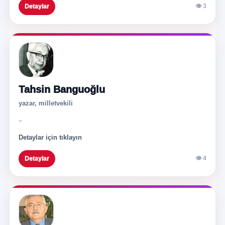
👁 3
Detaylar
Tahsin Banguoğlu
yazar, milletvekili
-
Detaylar için tıklayın
👁 4
Detaylar