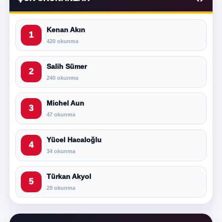
Kenan Akın
1
420 okunma
Salih Sümer
2
240 okunma
Michel Aun
3
47 okunma
Yücel Hacaloğlu
4
34 okunma
Türkan Akyol
5
29 okunma