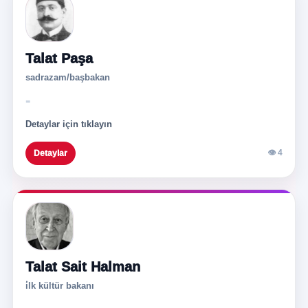
Talat Paşa
sadrazam/başbakan
-
Detaylar için tıklayın
👁 4
Detaylar
Talat Sait Halman
i̇lk kültür bakanı