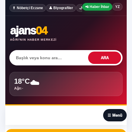
📲 Haber İhbar
YZ
✍️ Köşe Yaz
💊 Nöbetçi Eczane
👤 Biyografiler
🌙 Rüya Tabirleri
ajans
04
AĞRI'NIN HABER MERKEZI
ARA
18°C
☁️
Ağrı ·
☰
☰ Menü