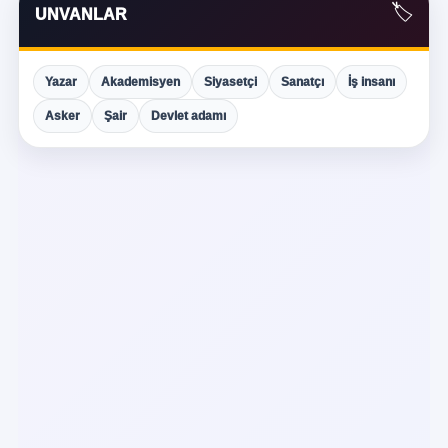
🏷️
UNVANLAR
Yazar
Akademisyen
Siyasetçi
Sanatçı
İş insanı
Asker
Şair
Devlet adamı