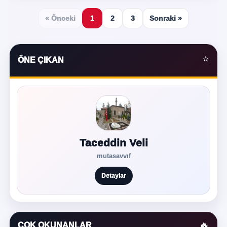
« Önceki
1
2
3
Sonraki »
⭐
ÖNE ÇIKAN
Taceddin Veli
mutasavvıf
Detaylar
🔥
ÇOK OKUNANLAR