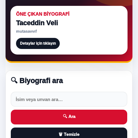
ÖNE ÇIKAN BIYOGRAFI
Taceddin Veli
mutasavvıf
Detaylar için tıklayın
🔍 Biyografi ara
🔍 Ara
🗑️ Temizle