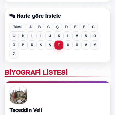
🔤 Harfe göre listele
Tümü
A
B
C
Ç
D
E
F
G
Ğ
H
I
İ
J
K
L
M
N
O
Ö
P
R
S
Ş
T
U
Ü
V
Y
Z
BIYOGRAFI LISTESI
Taceddin Veli