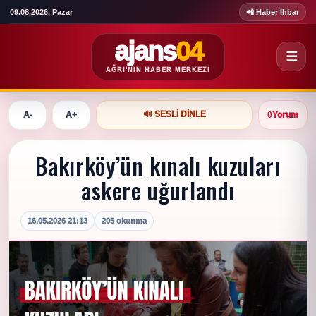
09.08.2026, Pazar
📲 Haber İhbar
ajans
04
☰
AĞRI'NIN HABER MERKEZI
🔊 SESLI DINLE
A-
A+
0
Yorum
Bakırköy’ün kınalı kuzuları
askere uğurlandı
16.05.2026 21:13
205 okunma