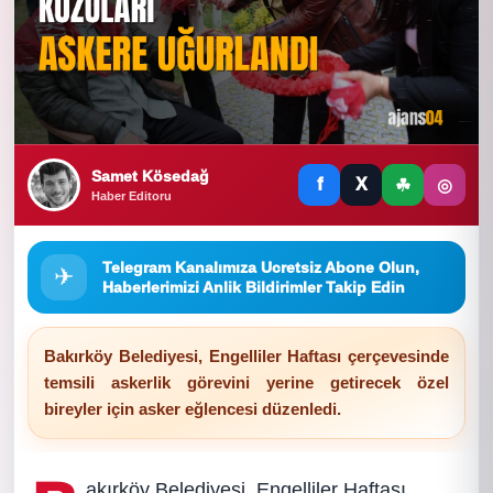
Samet Kösedağ
f
X
☘
◎
Haber Editoru
Telegram Kanalımıza Ucretsiz Abone Olun,
✈
Haberlerimizi Anlik Bildirimler Takip Edin
Bakırköy Belediyesi, Engelliler Haftası çerçevesinde
temsili askerlik görevini yerine getirecek özel
bireyler için asker eğlencesi düzenledi.
akırköy Belediyesi, Engelliler Haftası