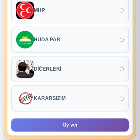
MHP
HÜDA PAR
DİĞERLERİ
KARARSIZIM
Oy ver