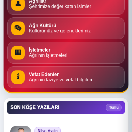
Ağrılılar
👤
Şehrimize değer katan isimler
Ağrı Kültürü
🎭
Kültürümüz ve geleneklerimiz
İşletmeler
🏢
Ağrı'nın işletmeleri
Vefat Edenler
🕯
Ağrı'nın taziye ve vefat bilgileri
SON KÖŞE YAZILARI
Tümü
Nihat Aydın