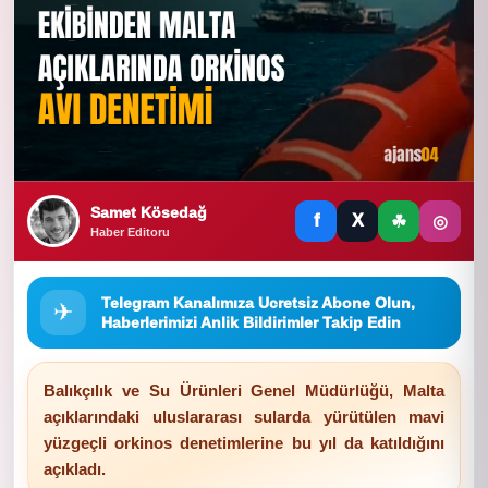
Samet Kösedağ
f
X
☘
◎
Haber Editoru
Telegram Kanalımıza Ucretsiz Abone Olun,
✈
Haberlerimizi Anlik Bildirimler Takip Edin
Balıkçılık ve Su Ürünleri Genel Müdürlüğü, Malta
açıklarındaki uluslararası sularda yürütülen mavi
yüzgeçli orkinos denetimlerine bu yıl da katıldığını
açıkladı.