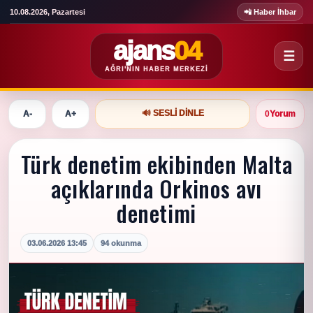
10.08.2026, Pazartesi
📲 Haber İhbar
ajans
04
☰
AĞRI'NIN HABER MERKEZI
🔊 SESLI DINLE
A-
A+
0
Yorum
Türk denetim ekibinden Malta
açıklarında Orkinos avı
denetimi
03.06.2026 13:45
94 okunma