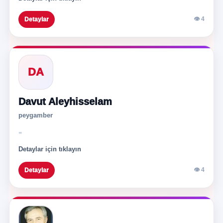
👁 4
Detaylar
DA
Davut Aleyhisselam
peygamber
-
Detaylar için tıklayın
👁 4
Detaylar