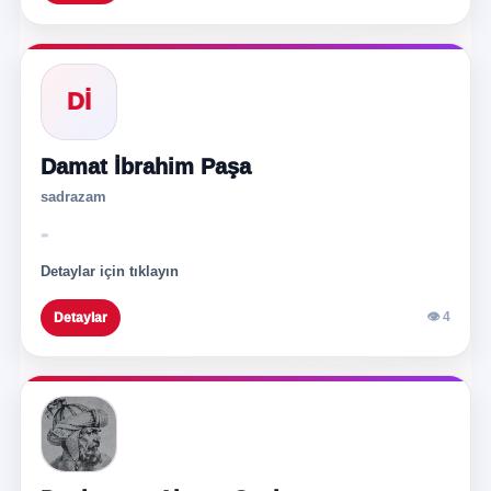
Dİ
Damat İbrahim Paşa
sadrazam
-
Detaylar için tıklayın
👁 4
Detaylar