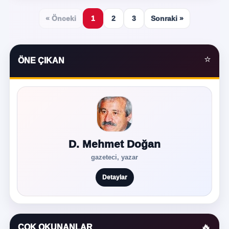
« Önceki
1
2
3
Sonraki »
⭐
ÖNE ÇIKAN
D. Mehmet Doğan
gazeteci, yazar
Detaylar
🔥
ÇOK OKUNANLAR