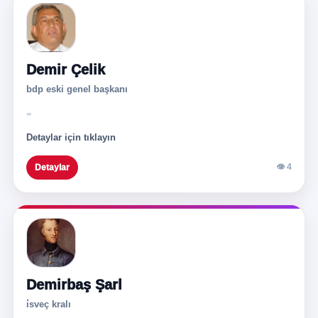
Demir Çelik
bdp eski genel başkanı
-
Detaylar için tıklayın
👁 4
Detaylar
Demirbaş Şarl
i̇sveç kralı