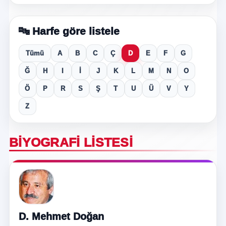
🔤 Harfe göre listele
Tümü
A
B
C
Ç
D
E
F
G
Ğ
H
I
İ
J
K
L
M
N
O
Ö
P
R
S
Ş
T
U
Ü
V
Y
Z
BIYOGRAFI LISTESI
D. Mehmet Doğan