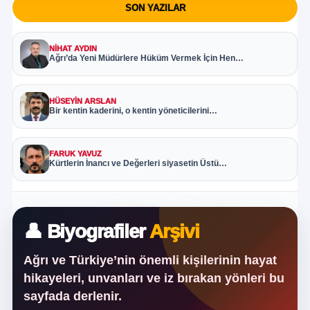
SON YAZILAR
NIHAT AYDIN
Ağrı’da Yeni Müdürlere Hüküm Vermek İçin Hen…
HÜSEYIN ARSLAN
Bir kentin kaderini, o kentin yöneticilerini…
FARUK YAVUZ
Kürtlerin İnancı ve Değerleri siyasetin Üstü…
👤 Biyografiler
Arşivi
Ağrı ve Türkiye’nin önemli kişilerinin hayat
hikayeleri, unvanları ve iz bırakan yönleri bu
sayfada derlenir.