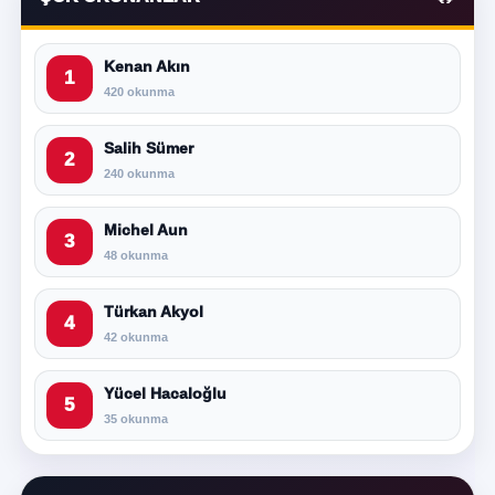
Kenan Akın
1
420 okunma
Salih Sümer
2
240 okunma
Michel Aun
3
48 okunma
Türkan Akyol
4
42 okunma
Yücel Hacaloğlu
5
35 okunma