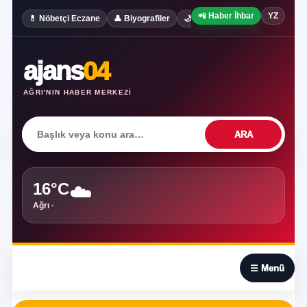
📲 Haber İhbar
YZ
✍️ Köşe Yaz
💊 Nöbetçi Eczane
👤 Biyografiler
🌙 Rüya Tabirleri
ajans
04
AĞRI'NIN HABER MERKEZI
ARA
16°C
☁️
Ağrı ·
☰
☰ Menü