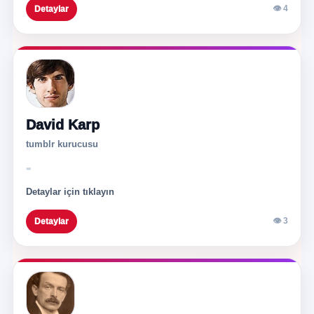
👁 4
Detaylar
David Karp
tumblr kurucusu
-
Detaylar için tıklayın
👁 3
Detaylar