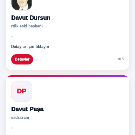
Davut Dursun
rtük eski başkanı
-
Detaylar için tıklayın
👁 5
Detaylar
DP
Davut Paşa
sadrazam
-