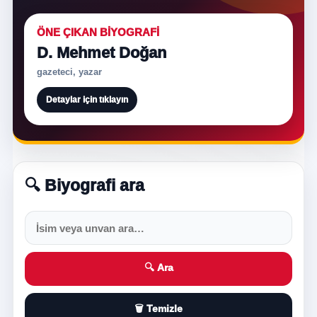
ÖNE ÇIKAN BIYOGRAFI
D. Mehmet Doğan
gazeteci, yazar
Detaylar için tıklayın
🔍 Biyografi ara
🔍 Ara
🗑️ Temizle