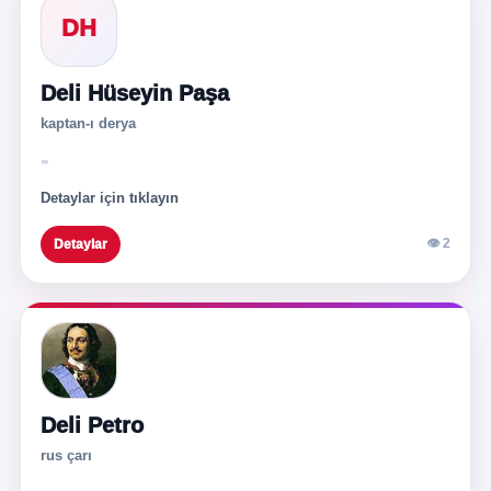
DH
Deli Hüseyin Paşa
kaptan-ı derya
-
Detaylar için tıklayın
👁 2
Detaylar
Deli Petro
rus çarı