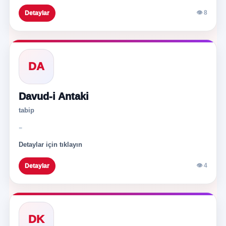
👁 8
Detaylar
DA
Davud-i Antaki
tabip
-
Detaylar için tıklayın
👁 4
Detaylar
DK