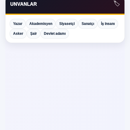
🏷️
UNVANLAR
Yazar
Akademisyen
Siyasetçi
Sanatçı
İş insanı
Asker
Şair
Devlet adamı