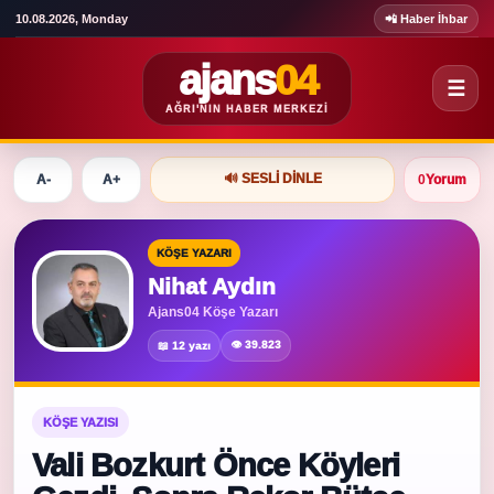
10.08.2026, Monday
📲 Haber İhbar
ajans
04
☰
AĞRI'NIN HABER MERKEZI
🔊 SESLI DINLE
A-
A+
0
Yorum
KÖŞE YAZARI
Nihat Aydın
Ajans04 Köşe Yazarı
👁 39.823
📖 12 yazı
KÖŞE YAZISI
Vali Bozkurt Önce Köyleri